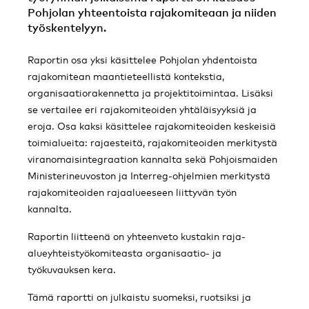
Pohjolan yhteentoista rajakomiteaan ja niiden
työskentelyyn.
Raportin osa yksi käsittelee Pohjolan yhdentoista
rajakomitean maantieteellistä kontekstia,
organisaatiorakennetta ja projektitoimintaa. Lisäksi
se vertailee eri rajakomiteoiden yhtäläisyyksiä ja
eroja. Osa kaksi käsittelee rajakomiteoiden keskeisiä
toimialueita: rajaesteitä, rajakomiteoiden merkitystä
viranomaisintegraation kannalta sekä Pohjoismaiden
Ministerineuvoston ja Interreg-ohjelmien merkitystä
rajakomiteoiden rajaalueeseen liittyvän työn
kannalta.
Raportin liitteenä on yhteenveto kustakin raja-
alueyhteistyökomiteasta organisaatio- ja
työkuvauksen kera.
Tämä raportti on julkaistu suomeksi, ruotsiksi ja