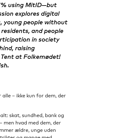
97% using MitID—but
sion explores digital
ns, young people without
l residents, and people
icipation in society
hind, raising
c Tent at Folkemødet!
ish.
 alle – ikke kun for dem, der
 alt: skat, sundhed, bank og
D – men hvad med dem, der
r rammer ældre, unge uden
strikter og mange med