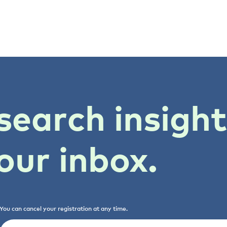
search insigh
our inbox.
You can cancel your registration at any time.
Email
(Required)