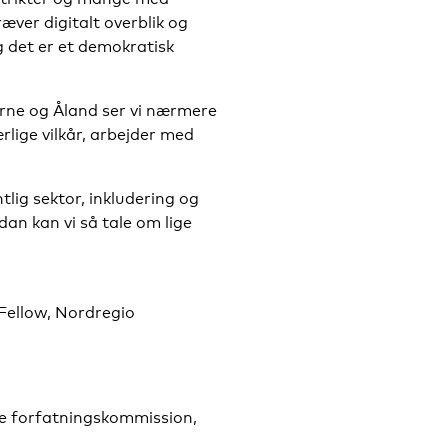
ver digitalt overblik og
g det er et demokratisk
rne og Åland ser vi nærmere
ige vilkår, arbejder med
tlig sektor, inkludering og
rdan kan vi så tale om lige
h Fellow, Nordregio
ke forfatningskommission,