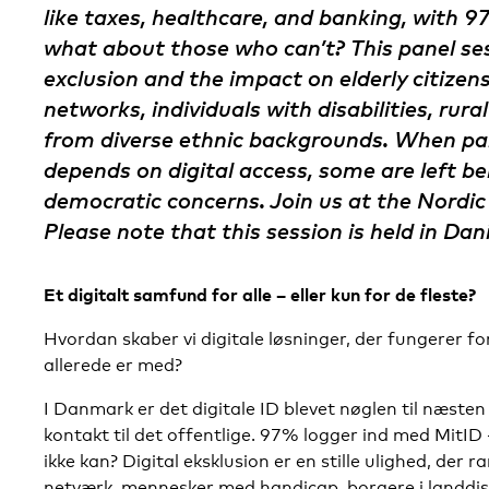
like taxes, healthcare, and banking, with 
what about those who can’t? This panel ses
exclusion and the impact on elderly citize
networks, individuals with disabilities, rura
from diverse ethnic backgrounds. When part
depends on digital access, some are left be
democratic concerns. Join us at the Nordi
Please note that this session is held in Dan
Et digitalt samfund for alle – eller kun for de fleste?
Hvordan skaber vi digitale løsninger, der fungerer for
allerede er med?
I Danmark er det digitale ID blevet nøglen til næsten
kontakt til det offentlige. 97% logger ind med MitI
ikke kan? Digital eksklusion er en stille ulighed, de
netværk, mennesker med handicap, borgere i landdi