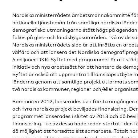
Nordiska ministerrådets ämbetsmannakommitté för 
nationella tjänstemän från samtliga nordiska länder.
demografiska utmaningarna stått högt på agendan –
fokus på gles- och landsbygdsområden. Två av de sa
Nordiska ministerrådets sida är att inrätta en arbe
välfärd och att lansera det Nordiska demografip
6 miljoner DKK. Syftet med programmet är att stödj
initiativ och nya arbetssätt för att hantera de dem
Syftet är också att uppmuntra till kunskapsutbyte m
länderna genom att samtliga projekt utformats so
två nordiska kommuner, regioner och/eller organisat
Sommaren 2012, lanserades den första omgången
och fyra nordiska projekt beviljades finansiering. 
programmet lanserades i slutet av 2013 och då bevilj
finansiering. Tre av dessa hade redan startat i den 
då möjlighet att fortsätta sitt samarbete. Totalt ha