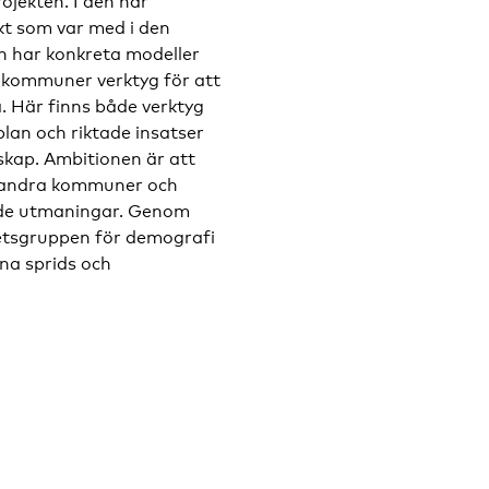
ojekten. I den här
kt som var med i den
n har konkreta modeller
h kommuner verktyg för att
 Här finns både verktyg
lan och riktade insatser
skap. Ambitionen är att
r andra kommuner och
nde utmaningar. Genom
etsgruppen för demografi
rna sprids och