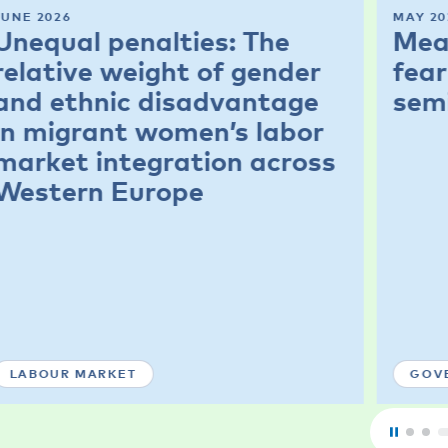
JUNE 2026
MAY 20
Unequal penalties: The
Mea
relative weight of gender
fear
and ethnic disadvantage
sem
in migrant women’s labor
market integration across
Western Europe
LABOUR MARKET
GOV