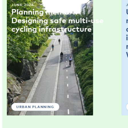
JUNE 2026
Planning memo 4:
Designing safe multi-use
cycling infrastructure
URBAN PLANNING