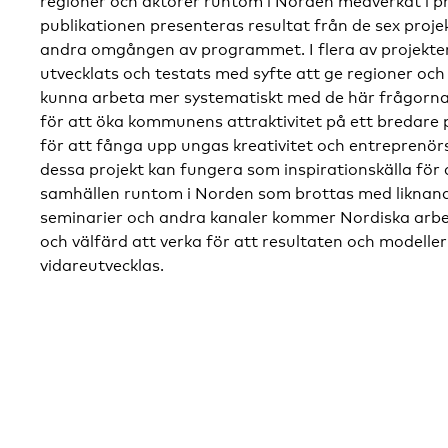
regioner och aktörer runtom i Norden medverkat i pr
publikationen presenteras resultat från de sex proje
andra omgången av programmet. I flera av projekte
utvecklats och testats med syfte att ge regioner oc
kunna arbeta mer systematiskt med de här frågorna.
för att öka kommunens attraktivitet på ett bredare p
för att fånga upp ungas kreativitet och entreprenör
dessa projekt kan fungera som inspirationskälla fö
samhällen runtom i Norden som brottas med likna
seminarier och andra kanaler kommer Nordiska arb
och välfärd att verka för att resultaten och modelle
vidareutvecklas.