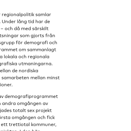
regionalpolitik samlar
 Under lång tid har de
 och då med särskilt
tsningar som gjorts från
tsgrupp för demografi och
rogrammet om sammanlagt
a lokala och regionala
ografiska utmaningarna.
ellan de nordiska
m samarbeten mellan minst
ioner.
 av demografiprogrammet
Den andra omgången av
ades totalt sex projekt
första omgången och fick
r ett trettiotal kommuner,