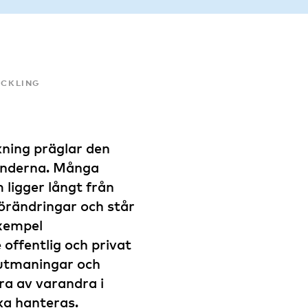
ECKLING
kning präglar den
länderna. Många
ligger långt från
förändringar och står
exempel
 offentlig och privat
 utmaningar och
ära av varandra i
ka hanteras.