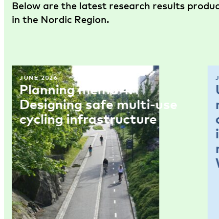
Below are the latest research results produ
in the Nordic Region.
JUNE 2026
Planning memo 4:
Designing safe multi-use
cycling infrastructure