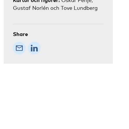
Kartor och figurer:
Oskar Penje,
Gustaf Norlén och Tove Lundberg
Share