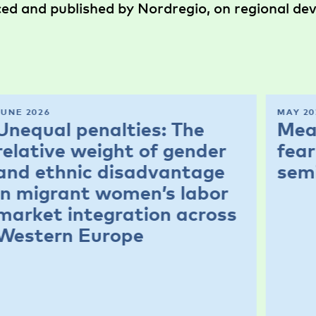
ced and published by Nordregio, on regional d
JUNE 2026
MAY 20
Unequal penalties: The
Mea
relative weight of gender
fear
and ethnic disadvantage
sem
in migrant women’s labor
market integration across
Western Europe