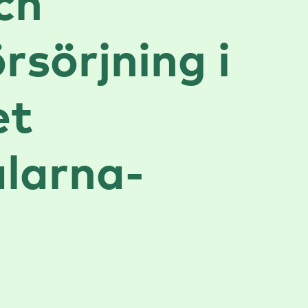
ch
sörjning i
et
larna-