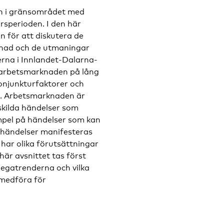
en i gränsområdet med
rsperioden. I den här
n för att diskutera de
knad och de utmaningar
rna i Innlandet-Dalarna-
å arbetsmarknaden på lång
onjunkturfaktorer och
kt. Arbetsmarknaden är
skilda händelser som
mpel på händelser som kan
h händelser manifesteras
 har olika förutsättningar
är avsnittet tas först
egatrenderna och vilka
medföra för