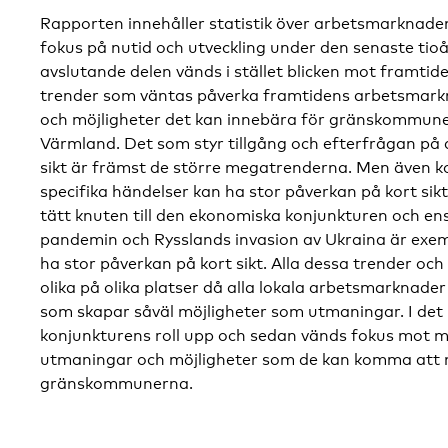
Rapporten innehåller statistik över arbetsmarknad
fokus på nutid och utveckling under den senaste tioå
avslutande delen vänds i stället blicken mot framtide
trender som väntas påverka framtidens arbetsmar
och möjligheter det kan innebära för gränskommune
Värmland. Det som styr tillgång och efterfrågan p
sikt är främst de större megatrenderna. Men även k
specifika händelser kan ha stor påverkan på kort si
tätt knuten till den ekonomiska konjunkturen och en
pandemin och Rysslands invasion av Ukraina är exe
ha stor påverkan på kort sikt. Alla dessa trender oc
olika på olika platser då alla lokala arbetsmarknader
som skapar såväl möjligheter som utmaningar. I det h
konjunkturens roll upp och sedan vänds fokus mot m
utmaningar och möjligheter som de kan komma att 
gränskommunerna.