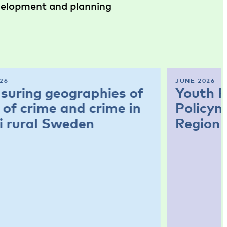
evelopment and planning
26
JUNE 2026
suring geographies of
Youth P
 of crime and crime in
Policym
i rural Sweden
Region