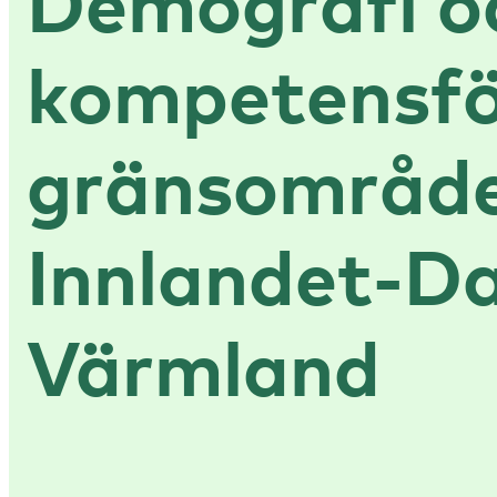
Demografi o
kompetensför
gränsområd
Innlandet-Da
Värmland