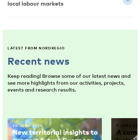
local labour markets
LATEST FROM NORDREGIO
Recent news
Keep reading! Browse some of our latest news and
see more highlights from our activities, projects,
events and research results.
10 JUNE 2026
9 JUNE 20
New territorial insights to
A comm