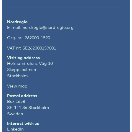
Nordregio
E-mail:
nordregio@nordregio.org
Org. nr.: 262000-1590
VAT nr: SE262000159001
Visiting address
Holmamiralens Väg 10
Skeppsholmen
Stockholm
View map
Postal address
Box 1658
SE-111 86 Stockholm
Sweden
Interact with us
LinkedIn