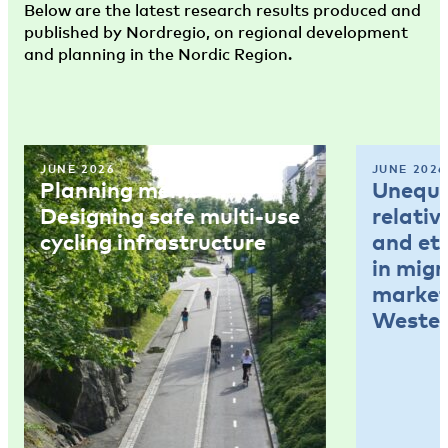
Below are the latest research results produced and
published by Nordregio, on regional development
and planning in the Nordic Region.
JUNE 2026
JUNE 2026
Planning memo 4:
Unequal
Designing safe multi-use
relativ
cycling infrastructure
and et
in mig
market
Wester