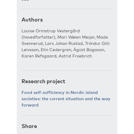
Authors
Louise Ormstrup Vestergård
(hovedforfatter), Mari Wøien Meijer, Mads
Svennerud, Lars Johan Rustad, Tróndur Gilli
Leivsson, Elin Cedergren, Ágúst Bogason,
Karen Refsgaard, Astrid Froebrich
Research project
Food self-sufficiency in Nordic island
societies: the current situation and the way
forward
Share